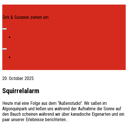
Skip
Schlanada
to
Dirk & Susanne ziehen um
content
Expand
Menu
Kopfstimme
Expand
Menu
Kopfstimme
20. October 2025
Squirrelalarm
Heute mal eine Folge aus dem “Außenstudio”. Wir saßen im
Algonquinpark und ließen uns während der Aufnahme die Sonne auf
den Bauch scheinen während wir über kanadische Eigenarten und ein
paar unserer Erlebnisse berichteten…