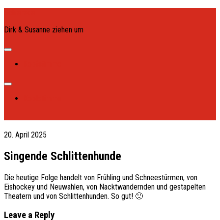
Skip
Schlanada
to
Dirk & Susanne ziehen um
content
Expand
Menu
Kopfstimme
Expand
Menu
Kopfstimme
20. April 2025
Singende Schlittenhunde
Die heutige Folge handelt von Frühling und Schneestürmen, von
Eishockey und Neuwahlen, von Nacktwandernden und gestapelten
Theatern und von Schlittenhunden. So gut! 🙂
Leave a Reply